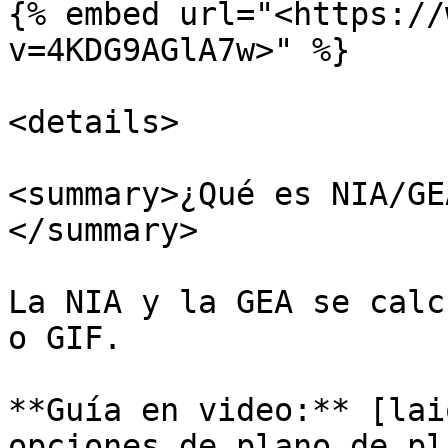
{% embed url="<https://
v=4KDG9AGlA7w>" %}

<details>

<summary>¿Qué es NIA/GE
</summary>

La NIA y la GEA se calc
o GIF.

**Guía en video:** [lai
opciones de plano de pl