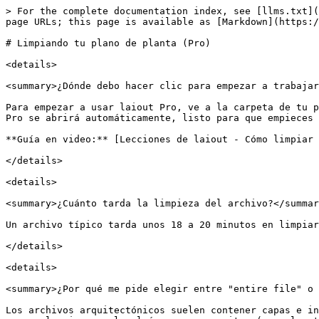
> For the complete documentation index, see [llms.txt](https://help.laiout.co/llms.txt). Markdown versions of documentation pages are available by appending `.md` to page URLs; this page is available as [Markdown](https://help.laiout.co/spanish/modos-de-carga/cleaning-your-floor-plan-pro.md).

# Limpiando tu plano de planta (Pro)

<details>

<summary>¿Dónde debo hacer clic para empezar a trabajar en laiout PRO?</summary>

Para empezar a usar laiout Pro, ve a la carpeta de tu proyecto y haz clic en Upload. Selecciona laiout Pro como tu modo de carga. El archivo se cargará y el editor Pro se abrirá automáticamente, listo para que empieces a preparar tu plano de planta.

**Guía en video:** [Lecciones de laiout - Cómo limpiar un archivo DWG complejo con laiout Pro](https://youtu.be/ZnqTNGi5yJY)

</details>

<details>

<summary>¿Cuánto tarda la limpieza del archivo?</summary>

Un archivo típico tarda unos 18 a 20 minutos en limpiarse. Con práctica, esto puede bajar a unos 5 minutos.

</details>

<details>

<summary>¿Por qué me pide elegir entre "entire file" o "crop"?</summary>

Los archivos arquitectónicos suelen contener capas e información que no necesitas para el diseño del espacio de trabajo. En laiout Pro, puedes hacer clic y arrastrar para seleccionar solo el área que necesitas (normalmente el propio plano de planta) y elegir crop. Esto excluye cajetines, notas y otros elementos superfluos de tu archivo de trabajo.

**Guía en video:** [Lecciones de laiout - Cómo limpiar un archivo DWG complejo con laiout Pro](https://youtu.be/ZnqTNGi5yJY)

</details>

<details>

<summary>¿Por qué me pide escalar el archivo?</summary>

Los archivos arquitectónicos pueden guardarse en diferentes unidades. El paso de selección de unidades te permite comprobar que el edificio se muestra a la escala correcta. Las líneas de cota que se muestran en la vista de planta representan las dimensiones efectivas que se usarán en el proceso de diseño.

**Guía en video:** [Lecciones de laiout - Cómo limpiar un archivo DWG complejo con laiout Pro](https://youtu.be/ZnqTNGi5yJY)

</details>

<details>

<summary>¿Cómo confirmo que las unidades de mi archivo subido son correctas?</summary>

Activa la superposición de cuadrícula para comprobarlo. Cada cuadrado representa 1x1 metro. Como comprobación rápida, compáralo con una puerta en tu plano: una puerta de oficina estándar mide aproximadamente 920 mm de ancho.

</details>

<details>

<summary>Veo un triángulo de advertencia cuando subo mi archivo. ¿Hay algo mal?</summary>

No, eso es lo esperado y puedes ignorarlo sin problema. La advertencia solo significa que los nombres de las capas de tu archivo no coinciden exactamente con la lista estándar de laiout. Haz clic en "Go Pro" para continuar con el flujo de limpieza con normalidad.

</details>

<details>

<summary>¿Necesito quitar los muebles de mi archivo en CAD antes de subirlo?</summary>

No. Puedes eliminar los muebles capa por capa directamente dentro de laiout, con un clic por capa. Esto es más rápido que quitarlos antes en CAD, así que sube el archivo tal cual y limpia los muebles dentro de laiout.

</details>

<details>

<summary>¿Qué son los elementos del panel izquierdo?</summary>

El panel izquierdo contiene una serie de herramientas organizadas en categorías. Draw, Trim y Delete te permiten divid