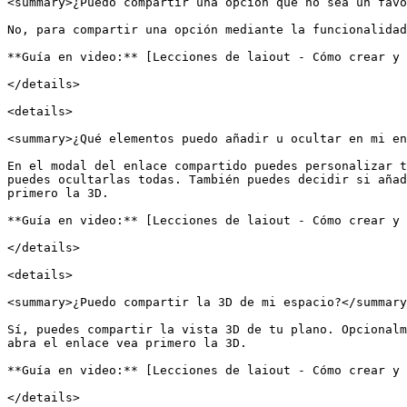
<summary>¿Puedo compartir una opción que no sea un favo
No, para compartir una opción mediante la funcionalidad
**Guía en video:** [Lecciones de laiout - Cómo crear y 
</details>

<details>

<summary>¿Qué elementos puedo añadir u ocultar en mi en
En el modal del enlace compartido puedes personalizar t
puedes ocultarlas todas. También puedes decidir si añad
primero la 3D.

**Guía en video:** [Lecciones de laiout - Cómo crear y 
</details>

<details>

<summary>¿Puedo compartir la 3D de mi espacio?</summary
Sí, puedes compartir la vista 3D de tu plano. Opcionalm
abra el enlace vea primero la 3D.

**Guía en video:** [Lecciones de laiout - Cómo crear y 
</details>
