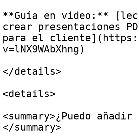
**Guía en video:** [lec
crear presentaciones PD
para el cliente](https:
v=lNX9WAbXhng)

</details>

<details>

<summary>¿Puedo añadir 
</summary>
