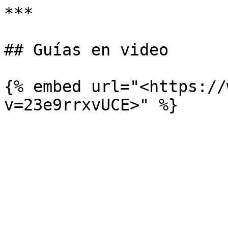
***

## Guías en video

{% embed url="<https://