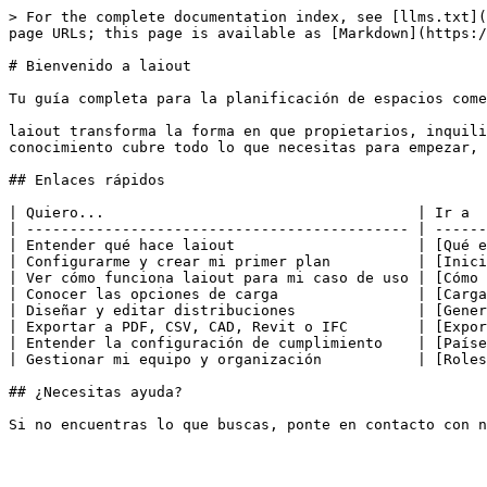
> For the complete documentation index, see [llms.txt](
page URLs; this page is available as [Markdown](https:/
# Bienvenido a laiout

Tu guía completa para la planificación de espacios come
laiout transforma la forma en que propietarios, inquili
conocimiento cubre todo lo que necesitas para empezar, 
## Enlaces rápidos

| Quiero...                                    | Ir a  
| -------------------------------------------- | ------
| Entender qué hace laiout                     | [Qué e
| Configurarme y crear mi primer plan          | [Inici
| Ver cómo funciona laiout para mi caso de uso | [Cómo 
| Conocer las opciones de carga                | [Carga
| Diseñar y editar distribuciones              | [Gener
| Exportar a PDF, CSV, CAD, Revit o IFC        | [Expor
| Entender la configuración de cumplimiento    | [Paíse
| Gestionar mi equipo y organización           | [Roles
## ¿Necesitas ayuda?
