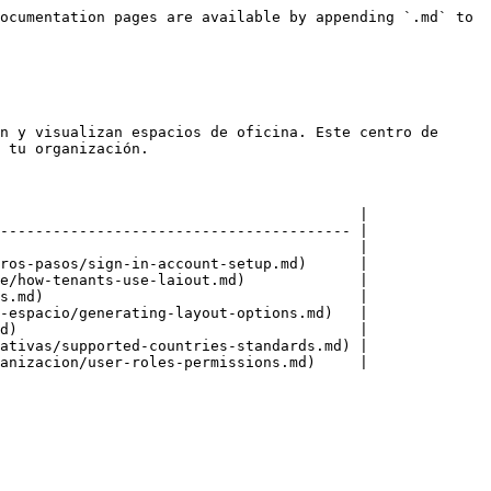
ocumentation pages are available by appending `.md` to 
n y visualizan espacios de oficina. Este centro de 
 tu organización.

                                         |

---------------------------------------- |

                                         |

ros-pasos/sign-in-account-setup.md)      |

e/how-tenants-use-laiout.md)             |

s.md)                                    |

-espacio/generating-layout-options.md)   |

d)                                       |

ativas/supported-countries-standards.md) |

anizacion/user-roles-permissions.md)     |
