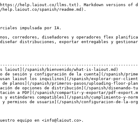
https://help.laiout.co/llms.txt). Markdown versions of d
/help.laiout.co/spanish/readme.md).

rciales impulsada por IA.

nos, corredores, diseñadores y operadores flex planifica
diseñar distribuciones, exportar entregables y gestionar
                                                        
--------------------------------------------------------
s laiout](/spanish/bienvenido/what-is-laiout.md)        
o de sesión y configuración de la cuenta](/spanish/prime
usan laiout los inquilinos](/spanish/explorar-por-client
 de planos](/spanish/primeros-pasos/uploading-floor-plan
ación de opciones de distribución](/spanish/disenando-tu
tación a PDF](/spanish/compartir-y-exportar/pdf-export.m
s y estándares compatibles](/spanish/cumplimiento-y-norm
 y permisos de usuario](/spanish/configuracion-de-la-org