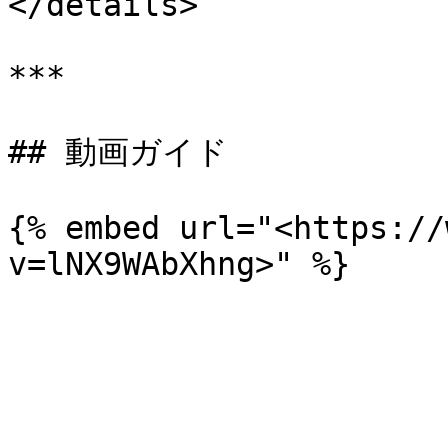
</details>

***

## 動画ガイド

{% embed url="<https://