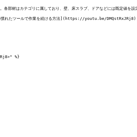
す。各部材はカテゴリに属しており、壁、床スラブ、ドアなどには既定値を設定
れたツールで作業を続ける方法](https://youtu.be/DMQstRxJRj8)
