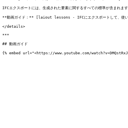
IFCエクスポートには、生成された要素に関するすべての標準が含まれま
**動画ガイド：** [laiout lessons - IFCにエクスポートして、使い慣
</details>

***

## 動画ガイド
