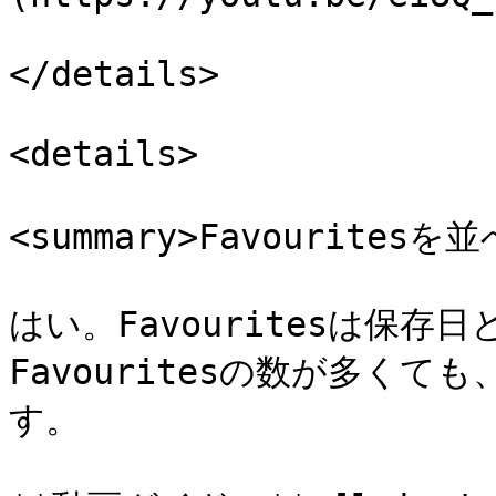
</details>

<details>

<summary>Favourites
はい。Favouritesは保
Favouritesの数が多く
す。
