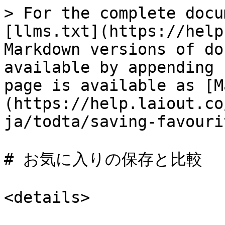
> For the complete docu
[llms.txt](https://help
Markdown versions of do
available by appending 
page is available as [M
(https://help.laiout.co
ja/todta/saving-favouri
# お気に入りの保存と比較

<details>
