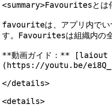
<summary>Favouritesと
favouriteは、アプリ内
す。Favouritesは組織内
**動画ガイド：** [laiout 
(https://youtu.be/ei8Q_
</details>

<details>
