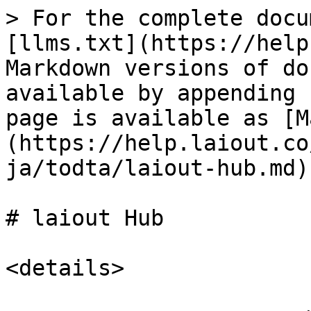
> For the complete docu
[llms.txt](https://help
Markdown versions of do
available by appending 
page is available as [M
(https://help.laiout.co
ja/todta/laiout-hub.md).
# laiout Hub

<details>
