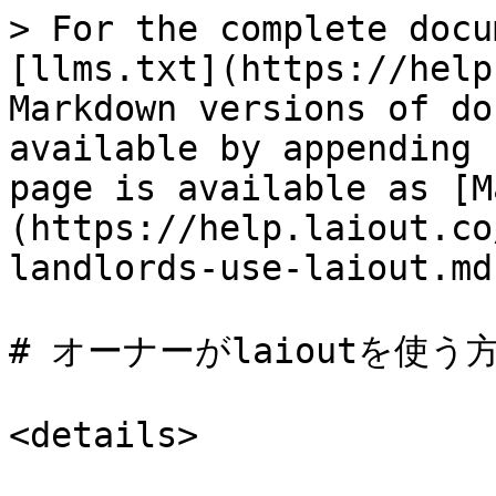
> For the complete docu
[llms.txt](https://help
Markdown versions of do
available by appending 
page is available as [M
(https://help.laiout.co
landlords-use-laiout.md)
# オーナーがlaioutを使う方
<details>
