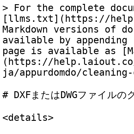
> For the complete docu
[llms.txt](https://help
Markdown versions of do
available by appending 
page is available as [M
(https://help.laiout.co
ja/appurdomdo/cleaning-
# DXFまたはDWGファイルの
<details>
