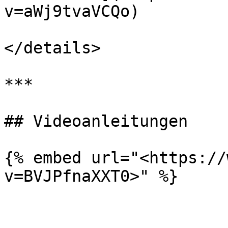
v=aWj9tvaVCQo)

</details>

***

## Videoanleitungen

{% embed url="<https://