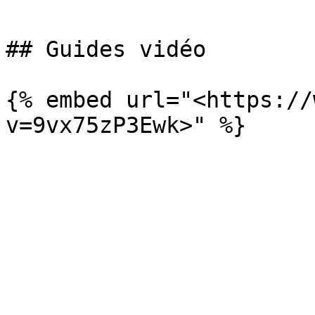
## Guides vidéo

{% embed url="<https://