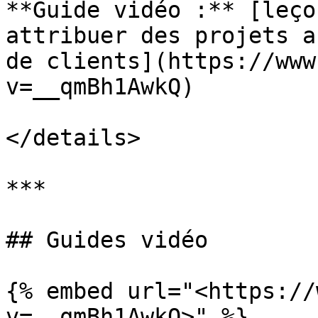
**Guide vidéo :** [leço
attribuer des projets a
de clients](https://www
v=__qmBh1AwkQ)

</details>

***

## Guides vidéo

{% embed url="<https://