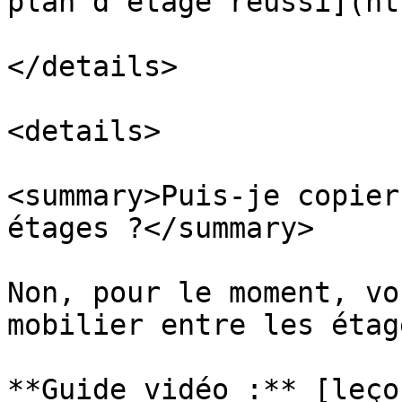
plan d’étage réussi](ht
</details>

<details>

<summary>Puis-je copier
étages ?</summary>

Non, pour le moment, vo
mobilier entre les étage
**Guide vidéo :** [leço