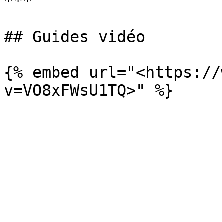
***

## Guides vidéo

{% embed url="<https://