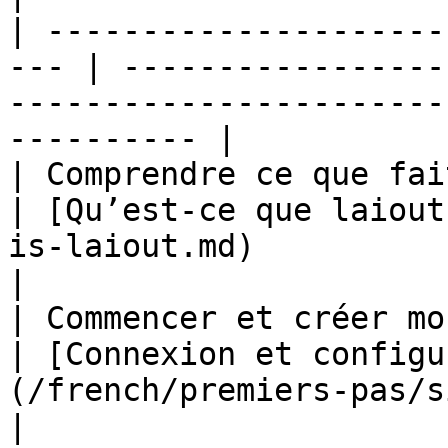
| ---------------------
--- | -----------------
-----------------------
---------- |

| Comprendre ce que fait laiout         
| [Qu’est-ce que laiout
is-laiout.md)                                              
|

| Commencer et créer mon premier 
| [Connexion et configu
(/french/premiers-pas/sign-in-acc
|
