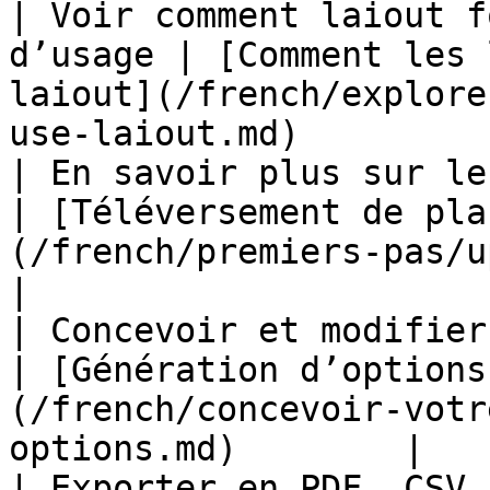
| Voir comment laiout f
d’usage | [Comment les 
laiout](/french/explore
use-laiout.md)         |
| En savoir plus sur les 
| [Téléversement de pla
(/french/premiers-pas/uploading-flo
|

| Concevoir et modifier des plans    
| [Génération d’options
(/french/concevoir-votr
options.md)        |

| Exporter en PDF, CSV, CAD, R