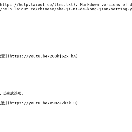
https://help.laiout.co/llms.txt). Markdown versions of d
/help.laiout.co/chinese/she-ji-ni-de-kong-jian/setting-y
ttps://youtu.be/2GQkj6Zx_hA)

，以生成选项。

ttps://youtu.be/VSMZJ2ksk_U)
