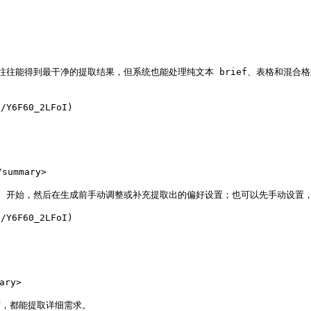
ef 往往能得到最干净的提取结果，但系统也能处理纯文本 brief、表格和混合格
Y6F60_2LFoI)

mmary>

rief 开始，然后在生成前手动调整或补充提取出的偏好设置；也可以先手动设置，再
Y6F60_2LFoI)

ry>

如何，都能提取详细需求。
