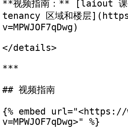
**视频指南：** [laiout 
tenancy 区域和楼层](https:
v=MPWJOF7qDwg)

</details>

***

## 视频指南

{% embed url="<https://
v=MPWJOF7qDwg>" %}
