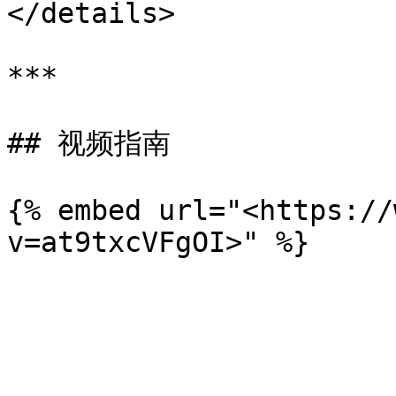
</details>

***

## 视频指南

{% embed url="<https://