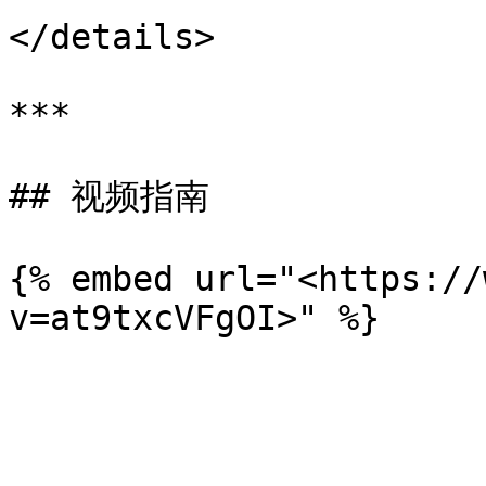
</details>

***

## 视频指南

{% embed url="<https://