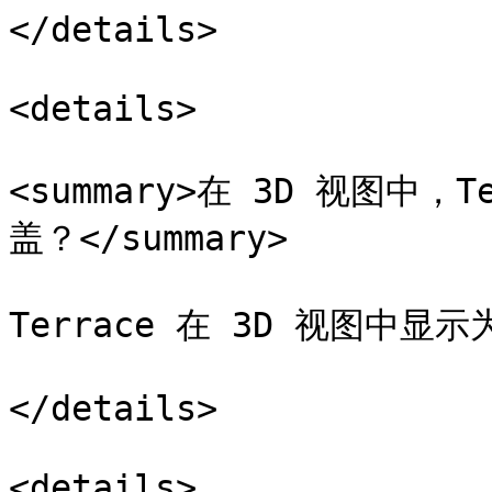
</details>

<details>

<summary>在 3D 视图中
盖？</summary>

Terrace 在 3D 视图中
</details>

<details>
