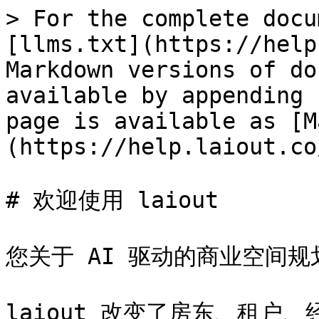
> For the complete docu
[llms.txt](https://help
Markdown versions of do
available by appending 
page is available as [M
(https://help.laiout.co
# 欢迎使用 laiout

您关于 AI 驱动的商业空间规
laiout 改变了房东、租户