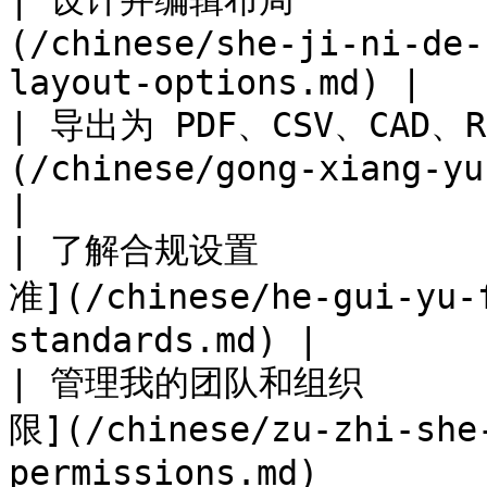
| 设计并编辑布局         
(/chinese/she-ji-ni-de-
layout-options.md) |

| 导出为 PDF、CSV、CAD、Re
(/chinese/gong-xiang-yu-dao-chu
|

| 了解合规设置          
准](/chinese/he-gui-yu-
standards.md) |

| 管理我的团队和组织       
限](/chinese/zu-zhi-she
permissions.md)         